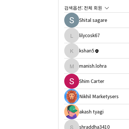
검색옵션:
전체 회원
Shital sagare
lilycosk67
lilycosk67
kshan5
kshan5
manish.lohra
manish.lohra
Shim Carter
Nikhil Marketysers
akash tyagi
shraddha3410