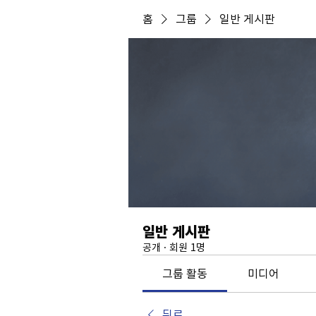
홈
그룹
일반 게시판
일반 게시판
공개
·
회원 1명
그룹 활동
미디어
뒤로