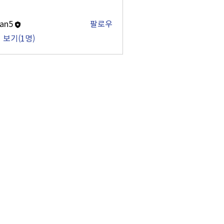
an5
팔로우
 보기(1명)